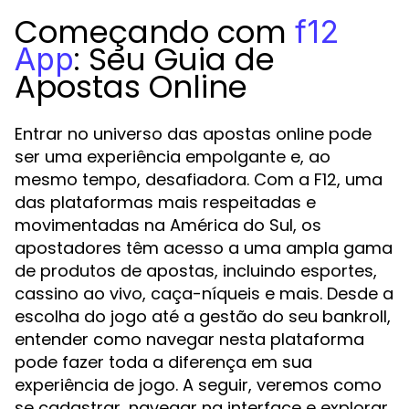
Começando com
f12
: Seu Guia de
App
Apostas Online
Entrar no universo das apostas online pode
ser uma experiência empolgante e, ao
mesmo tempo, desafiadora. Com a F12, uma
das plataformas mais respeitadas e
movimentadas na América do Sul, os
apostadores têm acesso a uma ampla gama
de produtos de apostas, incluindo esportes,
cassino ao vivo, caça-níqueis e mais. Desde a
escolha do jogo até a gestão do seu bankroll,
entender como navegar nesta plataforma
pode fazer toda a diferença em sua
experiência de jogo. A seguir, veremos como
se cadastrar, navegar na interface e explorar