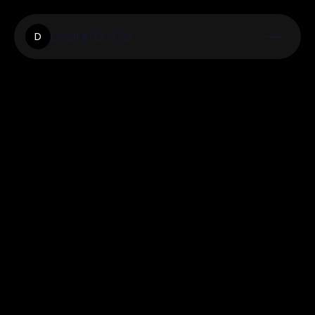
Design Dc.Co
D