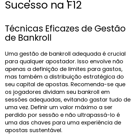
Sucesso na F12
Técnicas Eficazes de Gestão
de Bankroll
Uma gestão de bankroll adequada é crucial
para qualquer apostador. Isso envolve não
apenas a definição de limites para gastos,
mas também a distribuição estratégica do
seu capital de apostas. Recomenda-se que
os jogadores dividam seu bankroll em
sessões adequadas, evitando gastar tudo de
uma vez. Definir um valor máximo a ser
perdido por sessão e não ultrapassá-lo é
uma das chaves para uma experiência de
apostas sustentável.