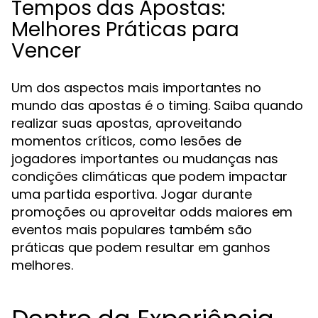
Tempos das Apostas:
Melhores Práticas para
Vencer
Um dos aspectos mais importantes no
mundo das apostas é o timing. Saiba quando
realizar suas apostas, aproveitando
momentos críticos, como lesões de
jogadores importantes ou mudanças nas
condições climáticas que podem impactar
uma partida esportiva. Jogar durante
promoções ou aproveitar odds maiores em
eventos mais populares também são
práticas que podem resultar em ganhos
melhores.